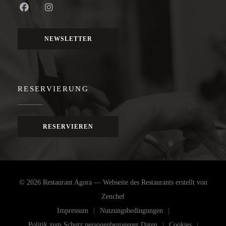
Facebook ((öffnet ein neues Fenster))
Instagram ((öffnet ein neues Fenster))
NEWSLETTER
RESERVIERUNG
RESERVIEREN
© 2026 Restaurant Agora — Webseite des Restaurants erstellt von
((öffnet ein neues Fenster))
Zenchef
Impressum
Nutzungsbedingungen
((öffnet ein neues Fenster))
((öffnet ein neues Fenster))
Politik zum Schutz personenbezogener Daten
Cookies