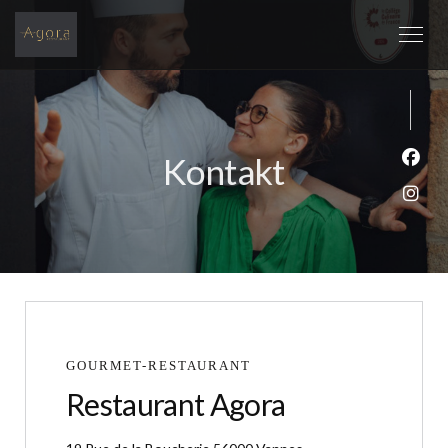
Kontakt
Face
Inst
GOURMET-RESTAURANT
Restaurant Agora
((öffnet ein neues Fens