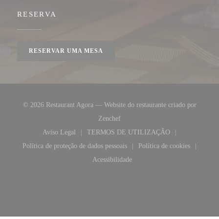
RESERVA
RESERVAR UMA MESA
© 2026 Restaurant Agora — Website do restaurante criado por
((abre numa nova janela))
Zenchef
Aviso Legal
TERMOS DE UTILIZAÇÃO
((abre numa nova janela))
((abre numa nova janela))
Política de proteção de dados pessoais
Política de cookies
((abre numa nova janela))
((abre numa nova 
Acessibilidade
((abre numa nova janela))