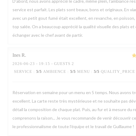
D'abord, nous avons apprécié le cadre, même plein, l'ambiance res
service est parfait. Les plats sont beaux, bons et originaux. En vi
avec un petit gout fumé était excellent, en revanche, en poisson, l
top salée. On a beaucoup apprécié la qualité visuelle des plats et
échanger avec le chef avant de partir.
Ines
R
2026-06-23
- 19:15 - GUESTS 2
SERVICE
:
5
/5
AMBIENCE
:
5
/5
MENU
:
5
/5
QUALITY_PRICE
Réservation en semaine pour un menu en 5 temps. Nous avons tr
excellent. La carte reste très mystérieuse et ne souhaite pas dév
détail la composition de chaque plat. Puis, au fur et à mesure du 
comprenons la raison... Je vous recommande de venir découvrir ce
le professionnalisme de toute l'équipe et le travail de Guillaume !