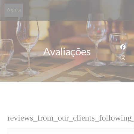
Painel de Gerenciamento de Cookies
Avaliações
Face
Inst
reviews_from_our_clients_following