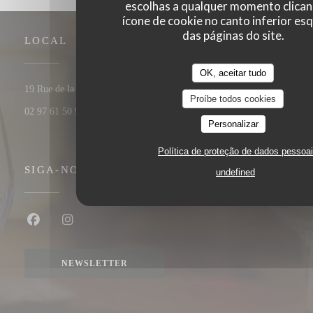
escolhas a qualquer momento clica
ícone de cookie no canto inferior es
das páginas do site.
LOCAL
OK, aceitar tudo
((abre numa nova janela))
19 Rue de la Boucherie 56000 Vannes
Proíbe todos cookies
02 97 61 50 90
Personalizar
Política de proteção de dados pessoa
SIGA-NOS
undefined
Facebook ((abre numa nova janela))
Instagram ((abre numa nova janela))
NEWSLETTER