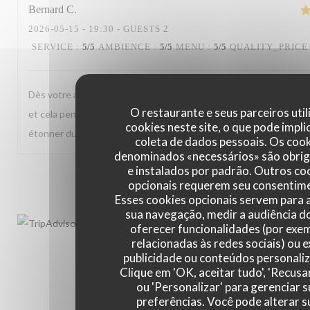
Bernard
C
2026-05-15
- 19:30 - GUESTS 2
SERVICE
:
5
/5
AMBIENCE
:
5
/5
MENU
:
5
/5
QUALITY_PRICE
Dès votre arrivée dans le restaurant, vous vous sentez déjà com
O restaurante e seus parceiros uti
et cela pendant tout le repas. Le chef Guillaume et son équipe s
cookies neste site, o que pode impli
étonner durant tout votre repas.
coleta de dados pessoais. Os coo
denominados «necessários» são obrig
e instalados por padrão. Outros co
1
2
3
opcionais requerem seu consentim
Esses cookies opcionais servem para a
sua navegação, medir a audiência do
oferecer funcionalidades (por exe
relacionadas às redes sociais) ou e
publicidade ou conteúdos personali
Clique em 'OK, aceitar tudo', 'Recusa
ou 'Personalizar' para gerenciar 
preferências. Você pode alterar s