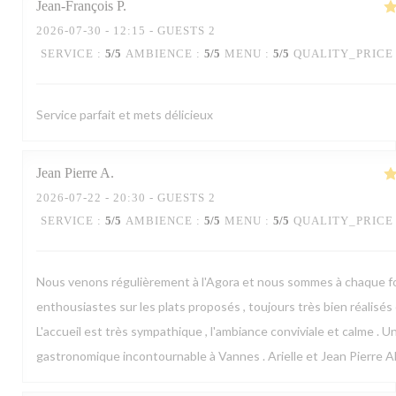
Jean-François
P
2026-07-30
- 12:15 - GUESTS 2
SERVICE
:
5
/5
AMBIENCE
:
5
/5
MENU
:
5
/5
QUALITY_PRICE
Service parfait et mets délicieux
Jean Pierre
A
2026-07-22
- 20:30 - GUESTS 2
SERVICE
:
5
/5
AMBIENCE
:
5
/5
MENU
:
5
/5
QUALITY_PRICE
Nous venons régulièrement à l'Agora et nous sommes à chaque f
enthousiastes sur les plats proposés , toujours très bien réalisés e
L'accueil est très sympathique , l'ambiance conviviale et calme . U
gastronomique incontournable à Vannes . Arielle et Jean Pierre A