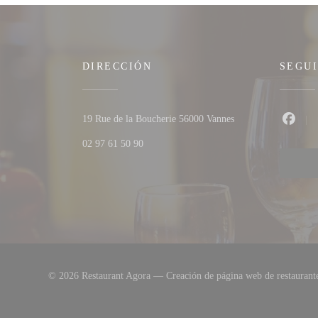
DIRECCIÓN
SEGU
((abre en una nueva 
19 Rue de la Boucherie 56000 Vannes
Faceb
02 97 61 50 90
© 2026 Restaurant Agora — Creación de página web de restauran