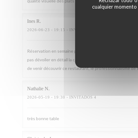
'Rechazar todo' o
qualité visuelle des plats et de pouvoir échanger avec le ch
cualquier momento ha
Ines
R
2026-06-23
- 19:15 - INVITADOS 2
Réservation en semaine pour un menu en 5 temps. Nous avo
pas dévoiler en détail la composition de chaque plat. Pui
de venir découvrir ce restaurant, le professionnalisme de t
Nathalie
N
2026-05-19
- 19:30 - INVITADOS 4
très bonne table