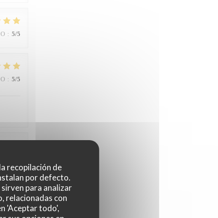
IO
:
5
/5
IO
:
5
/5
IO
:
4
/5
 la recopilación de
nstalan por defecto.
sirven para analizar
ginaux.
o, relacionadas con
cié la
n 'Aceptar todo',