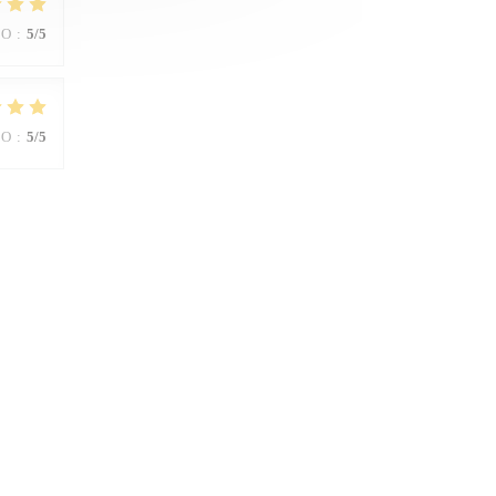
IO
:
5
/5
IO
:
5
/5