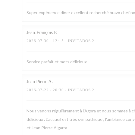
Super expérience dîner excellent recherché bravo chef no
Jean-François
P
2026-07-30
- 12:15 - INVITADOS 2
Service parfait et mets délicieux
Jean Pierre
A
2026-07-22
- 20:30 - INVITADOS 2
Nous venons régulièrement à l'Agora et nous sommes à chaq
délicieux . L'accueil est très sympathique , l'ambiance con
et Jean Pierre Algarra