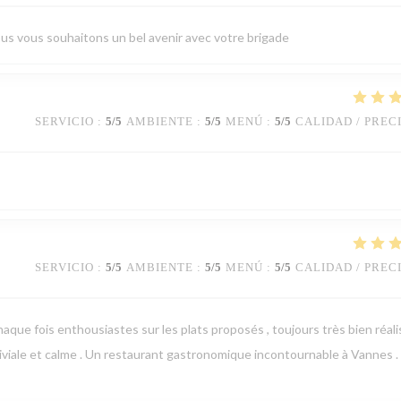
us vous souhaitons un bel avenir avec votre brigade
SERVICIO
:
5
/5
AMBIENTE
:
5
/5
MENÚ
:
5
/5
CALIDAD / PREC
SERVICIO
:
5
/5
AMBIENTE
:
5
/5
MENÚ
:
5
/5
CALIDAD / PREC
ue fois enthousiastes sur les plats proposés , toujours très bien réali
viviale et calme . Un restaurant gastronomique incontournable à Vannes . 