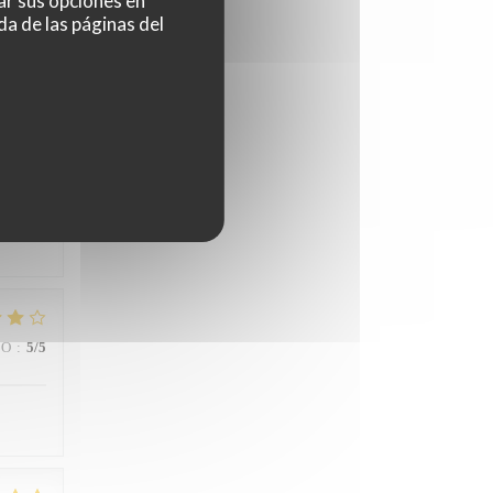
ar sus opciones en
da de las páginas del
IO
:
5
/5
uhaite
mmande
IO
:
5
/5