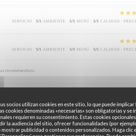
SERVICIO
:
5
/5
AMBIENTE
:
5
/5
MENÚ
:
5
/5
CALIDAD / PREC
SERVICIO
:
5
/5
AMBIENTE
:
5
/5
MENÚ
:
5
/5
CALIDAD / PREC
nous recommandons.
SERVICIO
:
5
/5
AMBIENTE
:
4
/5
MENÚ
:
4
/5
CALIDAD / PREC
us socios utilizan cookies en este sitio, lo que puede implicar
as cookies denominadas «necesarias» son obligatorias y se i
nales requieren su consentimiento. Estas cookies opcionales 
ce reste calme. Le service est parfait. Les plats sont beaux, bons et ori
ir la audiencia del sitio, ofrecer funcionalidades (por ejempl
t, en revanche, en poisson, la truite était top salée. On a beaucoup appré
o mostrar publicidad o contenidos personalizados. Haga clic e